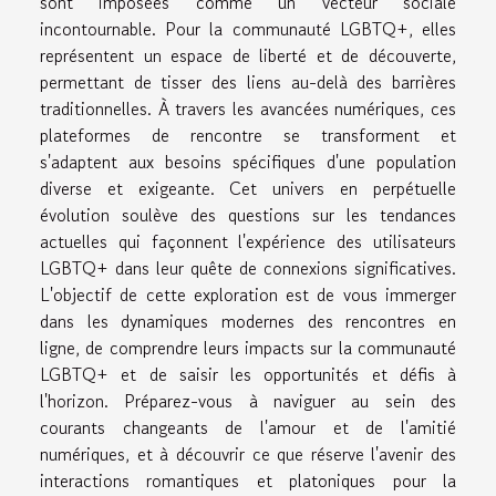
sont imposées comme un vecteur sociale
incontournable. Pour la communauté LGBTQ+, elles
représentent un espace de liberté et de découverte,
permettant de tisser des liens au-delà des barrières
traditionnelles. À travers les avancées numériques, ces
plateformes de rencontre se transforment et
s'adaptent aux besoins spécifiques d'une population
diverse et exigeante. Cet univers en perpétuelle
évolution soulève des questions sur les tendances
actuelles qui façonnent l'expérience des utilisateurs
LGBTQ+ dans leur quête de connexions significatives.
L'objectif de cette exploration est de vous immerger
dans les dynamiques modernes des rencontres en
ligne, de comprendre leurs impacts sur la communauté
LGBTQ+ et de saisir les opportunités et défis à
l'horizon. Préparez-vous à naviguer au sein des
courants changeants de l'amour et de l'amitié
numériques, et à découvrir ce que réserve l'avenir des
interactions romantiques et platoniques pour la