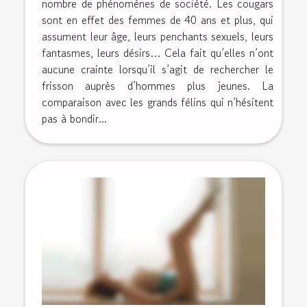
nombre de phénomènes de société. Les cougars
sont en effet des femmes de 40 ans et plus, qui
assument leur âge, leurs penchants sexuels, leurs
fantasmes, leurs désirs… Cela fait qu’elles n’ont
aucune crainte lorsqu’il s’agit de rechercher le
frisson auprès d’hommes plus jeunes. La
comparaison avec les grands félins qui n’hésitent
pas à bondir...