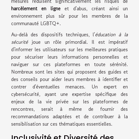
mesures réduisent significativement les risques de
harcèlement en ligne
et d'abus, créant ainsi un
environnement plus sûr pour les membres de la
communauté LGBTQ+.
Au-delà des dispositifs techniques, l'
éducation à la
sécurité
joue un rôle primordial. Il est impératif
d'informer les utilisateurs sur les meilleures pratiques
pour sécuriser leurs informations personnelles et
naviguer sur ces plateformes en toute sérénité.
Nombreux sont les sites qui proposent des guides et
des conseils pour aider leurs membres à identifier et
contrer d'éventuelles menaces. Un expert en
cybersécurité, ayant une expertise spécifique des
enjeux de la vie privée sur les plateformes de
rencontres, serait à même de fournir des
recommandations adaptées et de contribuer à la
sensibilisation sur ces thématiques essentielles.
Inclusivité et Diversité des