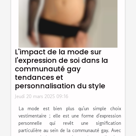
L'impact de la mode sur
l'expression de soi dans la
communauté gay
tendances et
personnalisation du style
Jeudi 20 mars 2025 09:16
La mode est bien plus qu'un simple choix
vestimentaire ; elle est une forme d'expression
personnelle qui revêt une signification
particulière au sein de la communauté gay. Avec