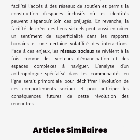
facilité l'accès à des réseaux de soutien et permis la
construction d'espaces inclusifs où les identités
peuvent s'épanouir loin des préjugés. En revanche, la
facilité de créer des liens virtuels peut aussi entraîner
un sentiment de superficialité dans les rapports
humains et une certaine volatilité des interactions.
Face à ces enjeux, les
réseaux sociaux
se révèlent à la
fois comme des vecteurs d'émancipation et des
espaces complexes à naviguer. L'analyse d'un
anthropologue spécialisé dans les communautés en
ligne serait primordiale pour déchiffrer l'évolution de
ces comportements sociaux et pour anticiper les
conséquences futures de cette révolution des
rencontres.
Articles Similaires