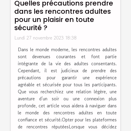
Quelles précautions prendre
dans les rencontres adultes
pour un plaisir en toute
sécurité ?
Lundi 27 novembre 2023 18:38
Dans le monde moderne, les rencontres adultes
sont devenues courantes et font partie
intégrante de la vie des adultes consentants.
Cependant, il est judicieux de prendre des
précautions pour garantir une expérience
agréable et sécurisée pour tous les participants.
Que vous recherchiez une relation légère, une
aventure d’un soir ou une connexion plus
profonde, cet article vous aidera à naviguer dans
le monde des rencontres adultes en toute
confiance et sécurité.Opter pour les plateformes
de rencontres réputéesLorsque vous décidez