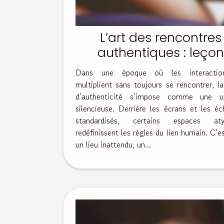
L’art des rencontres
authentiques : leço
apprise dans un donj
Dans une époque où les interactio
multiplient sans toujours se rencontrer, l
d’authenticité s’impose comme une u
silencieuse. Derrière les écrans et les é
standardisés, certains espaces aty
redéfinissent les règles du lien humain. C’e
un lieu inattendu, un...