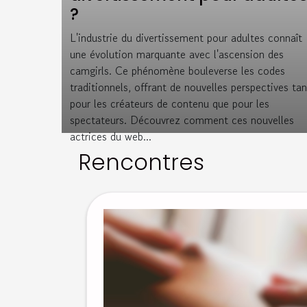
?
L'industrie du divertissement pour adultes connaît
une évolution marquante avec l'ascension des
camgirls. Ce phénomène bouleverse les codes
traditionnels, offrant de nouvelles perspectives tan
pour les créateurs de contenu que pour les
spectateurs. Découvrez comment ces nouvelles
actrices du web...
Rencontres