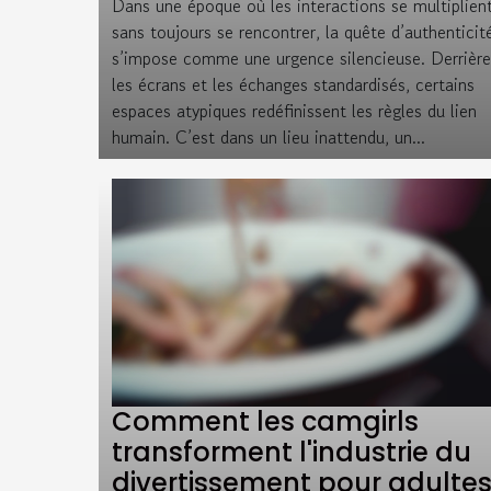
Dans une époque où les interactions se multiplien
sans toujours se rencontrer, la quête d’authenticit
s’impose comme une urgence silencieuse. Derrière
les écrans et les échanges standardisés, certains
espaces atypiques redéfinissent les règles du lien
humain. C’est dans un lieu inattendu, un...
Comment les camgirls
transforment l'industrie du
divertissement pour adulte