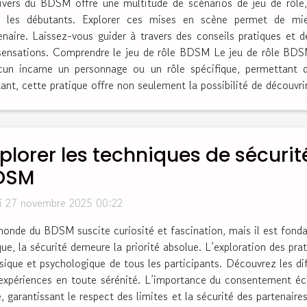
ivers du BDSM offre une multitude de scénarios de jeu de rôle,
r les débutants. Explorer ces mises en scène permet de mie
aire. Laissez-vous guider à travers des conseils pratiques et d
 sensations. Comprendre le jeu de rôle BDSM Le jeu de rôle BDSM
cun incarne un personnage ou un rôle spécifique, permettant 
nt, cette pratique offre non seulement la possibilité de découvrir
plorer les techniques de sécurit
DSM
i 27 novembre 2025 00:22
onde du BDSM suscite curiosité et fascination, mais il est fond
que, la sécurité demeure la priorité absolue. L’exploration des pr
sique et psychologique de tous les participants. Découvrez les di
 expériences en toute sérénité. L’importance du consentement é
garantissant le respect des limites et la sécurité des partenaire