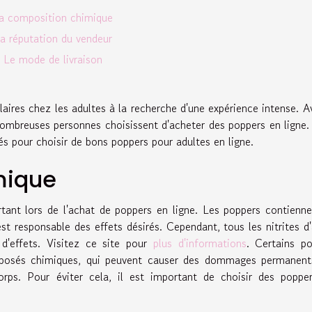
a composition chimique
a réputation du vendeur
Le mode de livraison
aires chez les adultes à la recherche d'une expérience intense. A
 nombreuses personnes choisissent d'acheter des poppers en ligne
lés pour choisir de bons poppers pour adultes en ligne.
mique
tant lors de l'achat de poppers en ligne. Les poppers contienn
st responsable des effets désirés. Cependant, tous les nitrites d'
d'effets. Visitez ce site pour
plus d'informations
. Certains p
posés chimiques, qui peuvent causer des dommages permanent
orps. Pour éviter cela, il est important de choisir des poppe