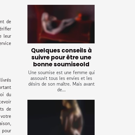
ant de
rifier
e leur
ervice
Quelques conseils à
suivre pour être une
bonne soumiseold
Une soumise est une femme qui
assouvit tous les envies et les
livrés
désirs de son maître. Mais avant
ortant
de...
loi du
cevoir
ts de
 votre
aison,
s pour