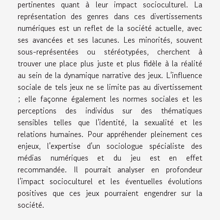
pertinentes quant à leur impact socioculturel. La
représentation des genres dans ces divertissements
numériques est un reflet de la société actuelle, avec
ses avancées et ses lacunes. Les minorités, souvent
sous-représentées ou stéréotypées, cherchent à
trouver une place plus juste et plus fidèle à la réalité
au sein de la dynamique narrative des jeux. L'influence
sociale de tels jeux ne se limite pas au divertissement
; elle façonne également les normes sociales et les
perceptions des individus sur des thématiques
sensibles telles que l'identité, la sexualité et les
relations humaines. Pour appréhender pleinement ces
enjeux, l'expertise d'un sociologue spécialiste des
médias numériques et du jeu est en effet
recommandée. Il pourrait analyser en profondeur
l'impact socioculturel et les éventuelles évolutions
positives que ces jeux pourraient engendrer sur la
société.