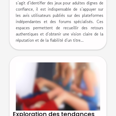
s’agit d’identifier des jeux pour adultes dignes de
confiance, il est indispensable de s’appuyer sur
les avis utilisateurs publiés sur des plateformes
indépendantes et des forums spécialisés. Ces
espaces permettent de recueillir des retours
authentiques et d’obtenir une vision claire de la
réputation et de la fiabilité d’un titre...
Exploration des tendances