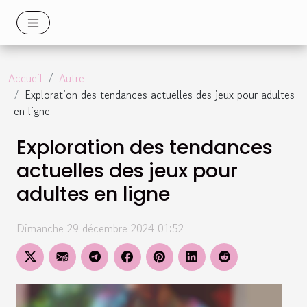
Accueil
Autre
Exploration des tendances actuelles des jeux pour adultes
en ligne
Exploration des tendances
actuelles des jeux pour
adultes en ligne
Dimanche 29 décembre 2024 01:52