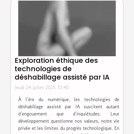
Exploration éthique des
technologies de
déshabillage assisté par IA
Jeudi 24 juillet 2025 10:40
À l’ère du numérique, les technologies de
déshabillage assisté par IA suscitent autant
d’engouement que d’inquiétudes. Leur
développement questionne nos valeurs, notre vie
privée et les limites du progrès technologique. En