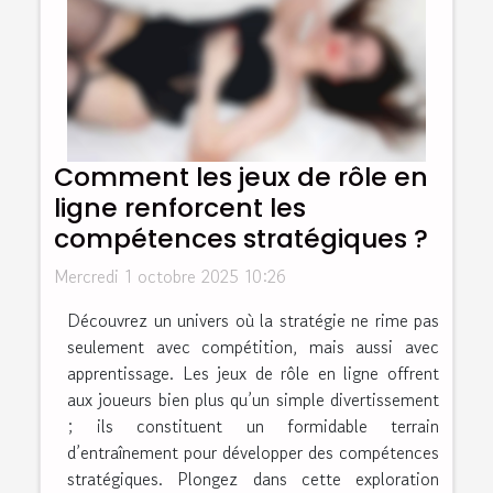
Comment les jeux de rôle en
ligne renforcent les
compétences stratégiques ?
Mercredi 1 octobre 2025 10:26
Découvrez un univers où la stratégie ne rime pas
seulement avec compétition, mais aussi avec
apprentissage. Les jeux de rôle en ligne offrent
aux joueurs bien plus qu’un simple divertissement
; ils constituent un formidable terrain
d’entraînement pour développer des compétences
stratégiques. Plongez dans cette exploration