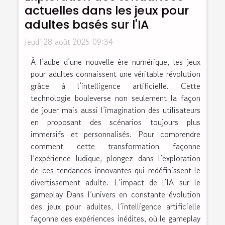
actuelles dans les jeux pour
adultes basés sur l'IA
Jeudi 28 août 2025 09:34
À l’aube d’une nouvelle ère numérique, les jeux
pour adultes connaissent une véritable révolution
grâce à l’intelligence artificielle. Cette
technologie bouleverse non seulement la façon
de jouer mais aussi l’imagination des utilisateurs
en proposant des scénarios toujours plus
immersifs et personnalisés. Pour comprendre
comment cette transformation façonne
l’expérience ludique, plongez dans l’exploration
de ces tendances innovantes qui redéfinissent le
divertissement adulte. L’impact de l’IA sur le
gameplay Dans l’univers en constante évolution
des jeux pour adultes, l’intelligence artificielle
façonne des expériences inédites, où le gameplay