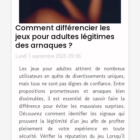
Comment différencier les
jeux pour adultes légitimes
des arnaques ?
Lundi 1 septembre 2025 09:36
Les jeux pour adultes attirent de nombreux
utilisateurs en quête de divertissements uniques,
mais tous ne sont pas dignes de confiance. Entre
propositions prometteuses et arnaques bien
dissimulées, il est essentiel de savoir faire la
différence pour éviter les mauvaises surprises.
Découvrez comment identifier les signaux qui
prouvent la légitimité d’un jeu afin de profiter
pleinement de votre expérience en toute
sécurité. Vérifier la réputation du jeu Lorsqu’il