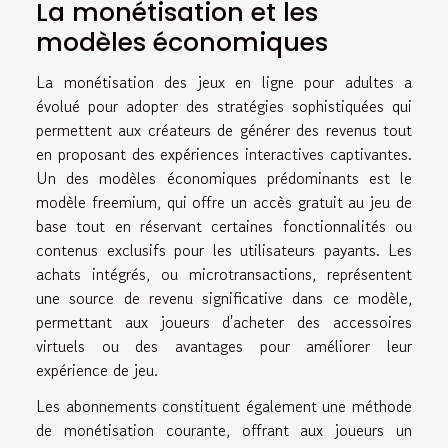
La monétisation et les
modèles économiques
La monétisation des jeux en ligne pour adultes a
évolué pour adopter des stratégies sophistiquées qui
permettent aux créateurs de générer des revenus tout
en proposant des expériences interactives captivantes.
Un des modèles économiques prédominants est le
modèle freemium, qui offre un accès gratuit au jeu de
base tout en réservant certaines fonctionnalités ou
contenus exclusifs pour les utilisateurs payants. Les
achats intégrés, ou microtransactions, représentent
une source de revenu significative dans ce modèle,
permettant aux joueurs d'acheter des accessoires
virtuels ou des avantages pour améliorer leur
expérience de jeu.
Les abonnements constituent également une méthode
de monétisation courante, offrant aux joueurs un