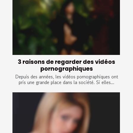
3 raisons de regarder des vidéos
pornographiques
Depuis des années, les vidéos pornographiques ont
pris une grande place dans la société. Si elles...