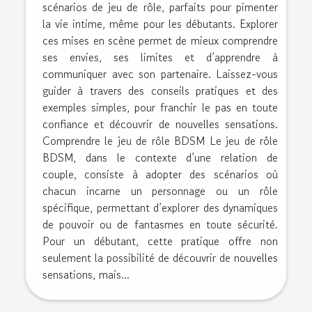
scénarios de jeu de rôle, parfaits pour pimenter
la vie intime, même pour les débutants. Explorer
ces mises en scène permet de mieux comprendre
ses envies, ses limites et d’apprendre à
communiquer avec son partenaire. Laissez-vous
guider à travers des conseils pratiques et des
exemples simples, pour franchir le pas en toute
confiance et découvrir de nouvelles sensations.
Comprendre le jeu de rôle BDSM Le jeu de rôle
BDSM, dans le contexte d’une relation de
couple, consiste à adopter des scénarios où
chacun incarne un personnage ou un rôle
spécifique, permettant d’explorer des dynamiques
de pouvoir ou de fantasmes en toute sécurité.
Pour un débutant, cette pratique offre non
seulement la possibilité de découvrir de nouvelles
sensations, mais...